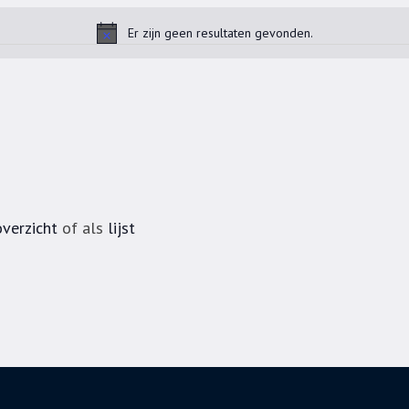
Er zijn geen resultaten gevonden.
Bericht
verzicht
of als
lijst