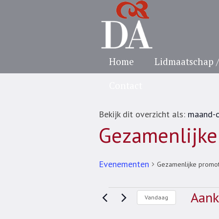
Home
Lidmaatschap 
Contact
Bekijk dit overzicht als:
maand-o
Gezamenlijke
Evenementen
Gezamenlijke promot
Evenementen
Aan
Vandaag
Selecte