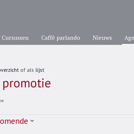
/ Cursussen
Caffè parlando
Nieuws
Ag
verzicht
of als
lijst
 promotie
ie
komende
er