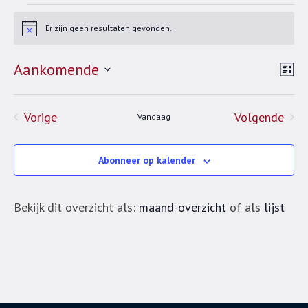
Evenementen
Er zijn geen resultaten gevonden.
Bericht
Aankomende
Lij
We
Ev
Selecteer
we
nav
een
Evenementen
Eve
Vorige
Volgende
na
Vandaag
datum.
Abonneer op kalender
Bekijk dit overzicht als:
maand-overzicht
of als
lijst