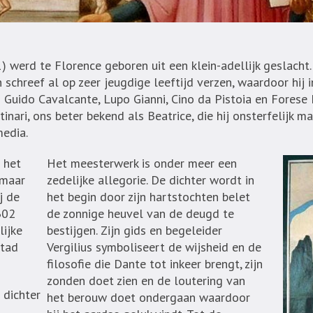
werd te Florence geboren uit een klein-adellijk geslacht. 
 schreef al op zeer jeugdige leeftijd verzen, waardoor hij 
Guido Cavalcante, Lupo Gianni, Cino da Pistoia en Forese 
inari, ons beter bekend als Beatrice, die hij onsterfelijk m
media.
 het
Het meesterwerk is onder meer een
 maar
zedelijke allegorie. De dichter wordt in
j de
het begin door zijn hartstochten belet
302
de zonnige heuvel van de deugd te
lijke
bestijgen. Zijn gids en begeleider
stad
Vergilius symboliseert de wijsheid en de
filosofie die Dante tot inkeer brengt, zijn
zonden doet zien en de loutering van
 dichter
het berouw doet ondergaan waardoor