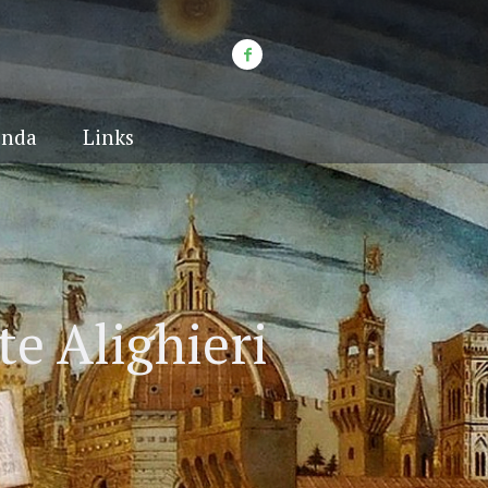
enda
Links
te Alighieri