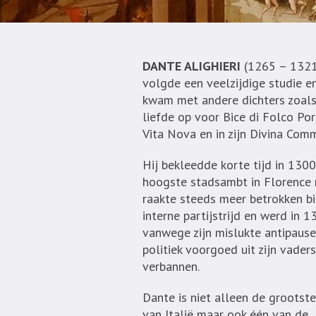
DANTE ALIGHIERI
(1265 – 1321) 
volgde een veelzijdige studie en
kwam met andere dichters zoals 
liefde op voor Bice di Folco Port
Vita Nova en in zijn Divina Com
Hij bekleedde korte tijd in 1300
hoogste stadsambt in Florence
raakte steeds meer betrokken bi
interne partijstrijd en werd in 1
vanwege zijn mislukte antipause
politiek voorgoed uit zijn vader
verbannen.
Dante is niet alleen de grootste
van Italië maar ook één van de