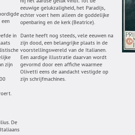
hij het aardse geluk vindt. Tot de
eeuwige gelukzaligheid, het Paradijs,
oordigde
echter voert hem alleen de goddelijke
t een
openbaring en de kerk (Beatrice).
efde in
Dante heeft nog steeds, vele eeuwen na
laats
zijn dood, een belangrijke plaats in de
istische
voorstellingswereld van de Italianen.
lijke
Een aardige illustratie daarvan wordt
n zijn
gevormd door een affiche waarmee
Olivetti eens de aandacht vestigde op
100
zijn schrijfmachines.
oert.
lius. De
Italiaans